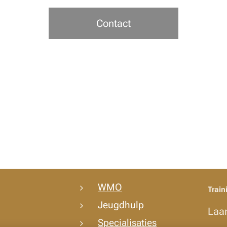
Contact
WMO
Train
Jeugdhulp
Laa
Specialisaties