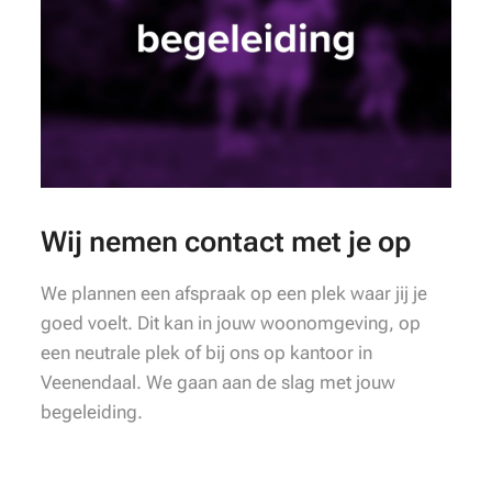
Wij nemen contact met je op
We plannen een afspraak op een plek waar jij je
goed voelt. Dit kan in jouw woonomgeving, op
een neutrale plek of bij ons op kantoor in
Veenendaal. We gaan aan de slag met jouw
begeleiding.