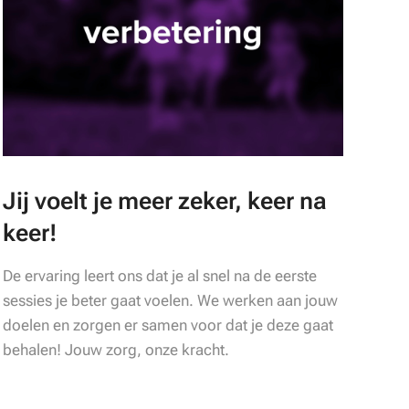
Jij voelt je meer zeker, keer na
keer!
De ervaring leert ons dat je al snel na de eerste
sessies je beter gaat voelen. We werken aan jouw
doelen en zorgen er samen voor dat je deze gaat
behalen! Jouw zorg, onze kracht.