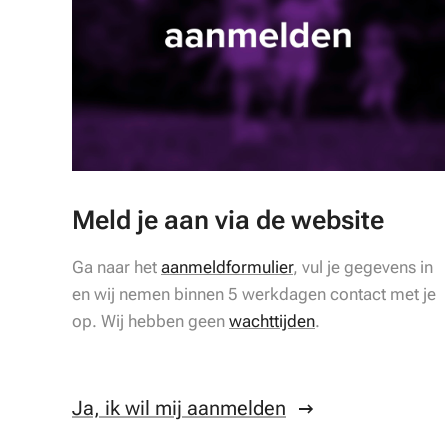
Meld je aan via de website
Ga naar het
aanmeldformulier
, vul je gegevens in
en wij nemen binnen 5 werkdagen contact met je
op. Wij hebben geen
wachttijden
.
Ja, ik wil mij aanmelden