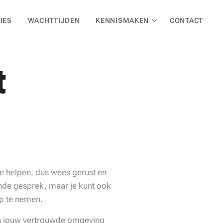
IES
WACHTTIJDEN
KENNISMAKEN
CONTACT
t
te helpen, dus wees gerust en
ende gesprek, maar je kunt ook
p te nemen.
 in jouw vertrouwde omgeving