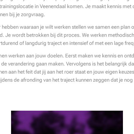
e trainingslocatie in Veenendaal komen. Je maakt kennis me
en bij je zorgvraag.
 hebben waaraan je wilt werken stellen we samen een plan o
d. Je wordt betrokken bij dit proces. We werken methodisch
durend of langdurig traject en intensief of met een lage freq
en werken aan jouw doelen. Eerst maken we kennis en ontde
de verandering gaan maken. Vervolgens is het belangrijk dat
n aan het feit dat jij aan het roer staat en jouw eigen keuz
tijdens de afronding van het traject kunnen zeggen dat je no